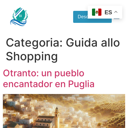
ES
Descubre más
Categoria:
Guida allo
Shopping
Otranto: un pueblo
encantador en Puglia