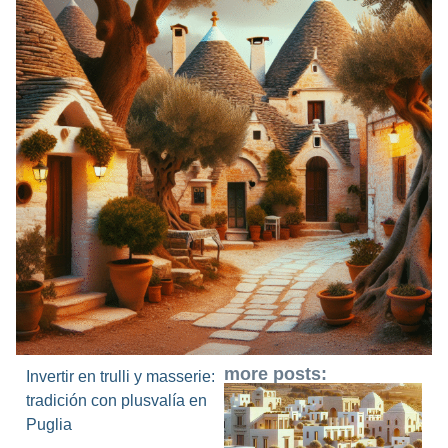
more posts:
Invertir en trulli y masserie:
tradición con plusvalía en
Puglia