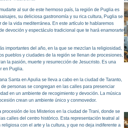
 mudarte al sur de este hermoso país, la región de Puglia es
isajes, su deliciosa gastronomía y su rica cultura, Puglia se
r de la vida mediterránea. En este artículo te hablaremos
de devoción y espectáculo tradicional que te hará enamorarte
 importantes del año, en la que se mezclan la religiosidad,
 los pueblos y ciudades de la región se llenan de procesiones,
n la pasión, muerte y resurrección de Jesucristo. Es una
r en Puglia.
a Santa en Apulia se lleva a cabo en la ciudad de Taranto,
es de personas se congregan en las calles para presenciar
ciudad en un ambiente de recogimiento y devoción. La música
procesión crean un ambiente único y conmovedor.
procesión de los Misterios en la ciudad de Trani, donde se
s calles del centro histórico. Esta representación teatral al
religiosa con el arte y la cultura, y que no deja indiferente a