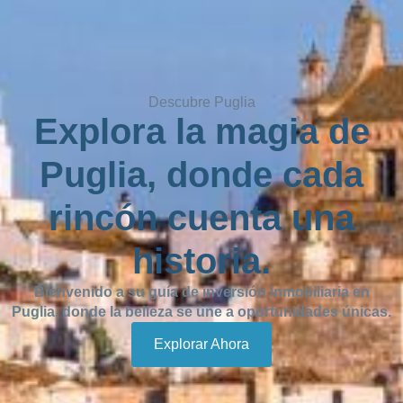
Descubre Puglia
Explora la magia de
Puglia, donde cada
rincón cuenta una
historia.
Bienvenido a su guía de inversión inmobiliaria en
Puglia, donde la belleza se une a oportunidades únicas.
Explorar Ahora